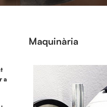
Maquinària
t
r a