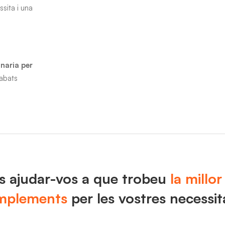
ssita i una
naria per
cabats
es ajudar-vos a que trobeu
la millo
mplements
per les vostres necessit