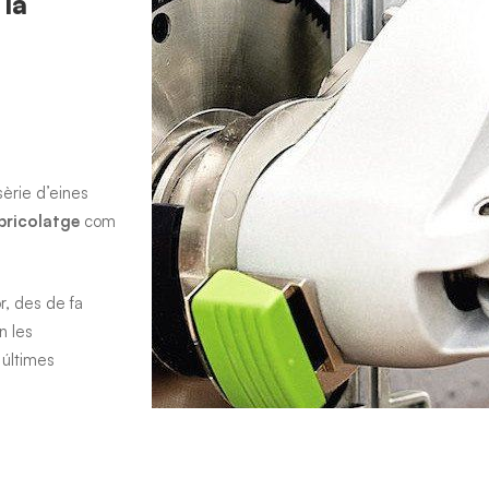
 la
sèrie d’eines
bricolatge
com
, des de fa
n les
 últimes