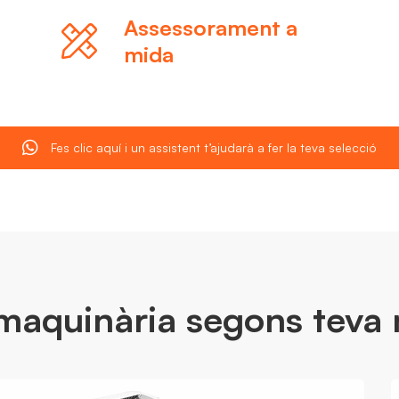
Assessorament a
mida
Fes clic aquí i un assistent t’ajudarà a fer la teva selecció
 maquinària segons teva 