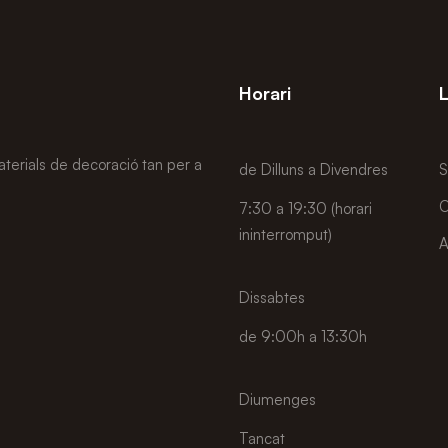
Horari
L
terials de decoració tan per a
de Dilluns a Divendres
S
O
7:30 a 19:30 (horari
ininterromput)
A
Dissabtes
de 9:00h a 13:30h
Diumenges
Tancat