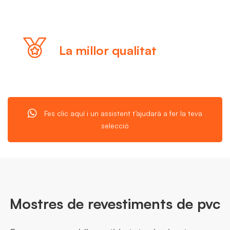
La millor qualitat
Fes clic aquí i un assistent t’ajudarà a fer la teva
selecció
Mostres de revestiments de pvc