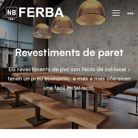
Revestiments
de
paret
Revestiments de paret
Els revestiments de pvc son fàcils de col·locar i
tenen un preu econòmic, a més a més ofereixen
una fàcil instal·lació.