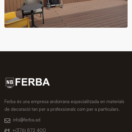
Ferba és una empresa andorrana especialitzada en materials
de decoració tan per a professionals com per a particulars.
info@ferba.ad
+(376) 872 400